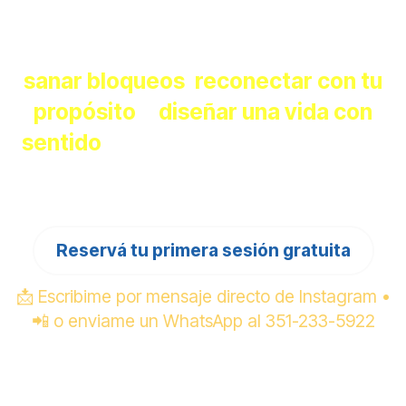
Acompañamiento integral (mente,
emociones, cuerpo y espíritu) para
sanar bloqueos
,
reconectar con tu
propósito
y
diseñar una vida con
sentido
. Resultados palpables desde
las primeras sesiones.
Reservá tu primera sesión gratuita
📩 Escribime por mensaje directo de Instagram •
📲 o enviame un WhatsApp al 351-233-5922